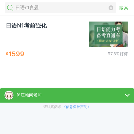
搜索
日语N1考前强化
1599
¥
97.8%好评