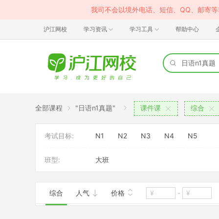
我司不会以境外电话、短信、QQ、邮寄
沪江网校
学习资讯
学习工具
帮助中心
全部课程
"日语n1真题"
课件课
综合
考试目标:
N1
N2
N3
N4
N5
班型:
大班
综合
人气
价格
-