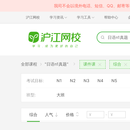
我司不会以境外电话、短信、QQ、邮寄
沪江网校
学习资讯
学习工具
帮助中心
全部课程
"日语n1真题"
课件课
综合
考试目标:
N1
N2
N3
N4
N5
班型:
大班
综合
人气
价格
-