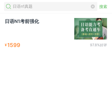
搜索
日语N1考前强化
1599
¥
97.8%好评