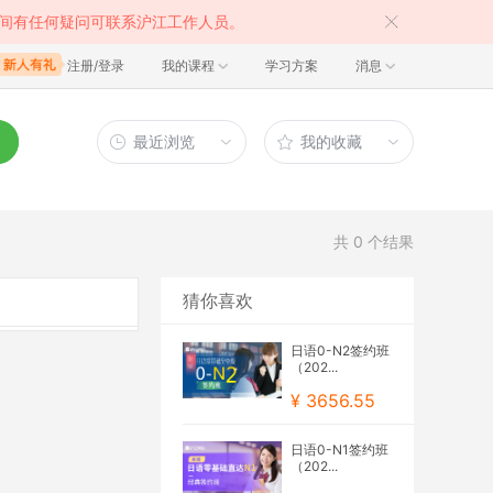
间有任何疑问可联系沪江工作人员。
注册/登录
我的课程
学习方案
消息
最近浏览
我的收藏
共
0
个结果
猜你喜欢
日语0-N2签约班
（202...
¥ 3656.55
日语0-N1签约班
（202...