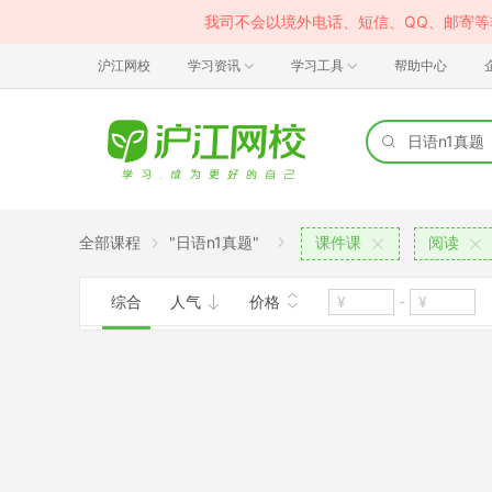
我司不会以境外电话、短信、QQ、邮寄
沪江网校
学习资讯
学习工具
帮助中心
全部课程
"日语n1真题"
课件课
阅读
综合
人气
价格
-