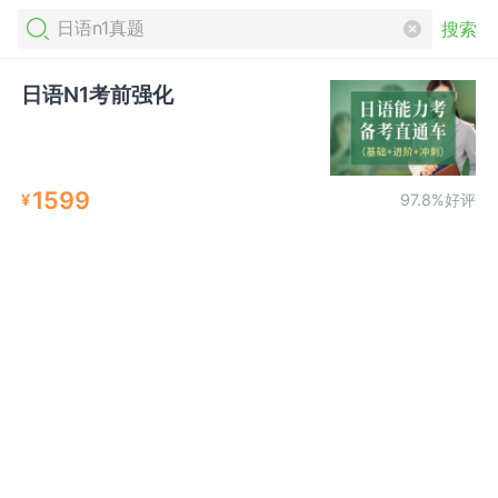
搜索
日语N1考前强化
1599
¥
97.8%好评