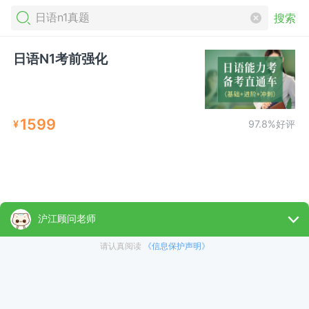
搜索
日语N1考前强化
1599
¥
97.8%好评