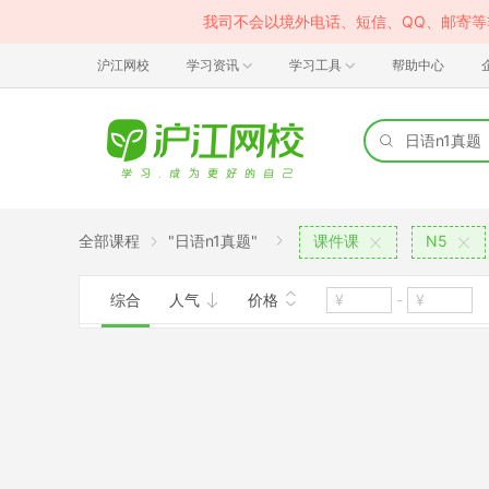
我司不会以境外电话、短信、QQ、邮寄
沪江网校
学习资讯
学习工具
帮助中心
全部课程
"日语n1真题"
课件课
N5
综合
人气
价格
-