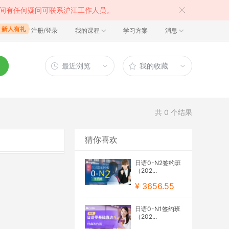
间有任何疑问可联系沪江工作人员。
注册/登录
我的课程
学习方案
消息
最近浏览
我的收藏
共
0
个结果
猜你喜欢
日语0-N2签约班
（202...
¥ 3656.55
日语0-N1签约班
（202...