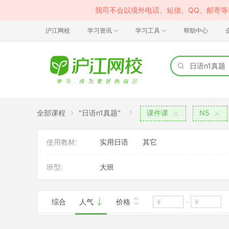
我司不会以境外电话、短信、QQ、邮寄
沪江网校
学习资讯
学习工具
帮助中心
全部课程
"日语n1真题"
课件课
N5
使用教材:
实用日语
其它
班型:
大班
综合
人气
价格
-