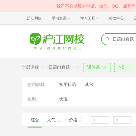
我司不会以境外电话、短信、QQ、邮寄
沪江网校
学习资讯
学习工具
帮助中心
全部课程
"日语n1真题"
课件课
N5
使用教材:
实用日语
其它
班型:
大班
综合
人气
价格
-