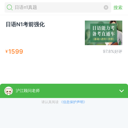
搜索
日语N1考前强化
1599
¥
97.8%好评