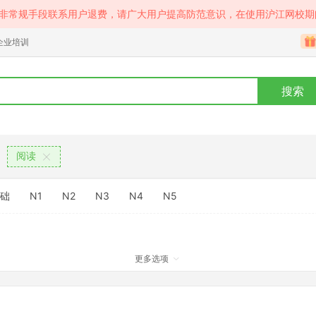
等非常规手段联系用户退费，请广大用户提高防范意识，在使用沪江网校期
企业培训
搜索
阅读
础
N1
N2
N3
N4
N5
更多选项