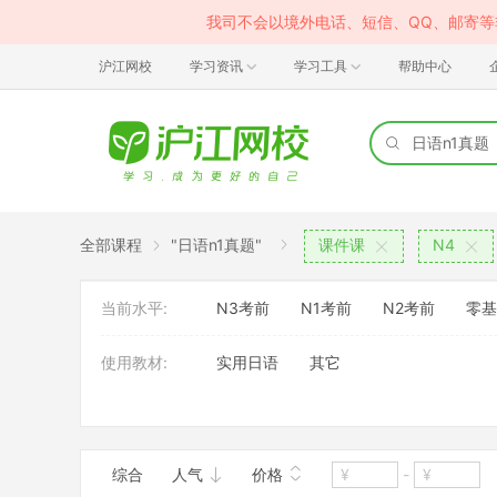
我司不会以境外电话、短信、QQ、邮寄
沪江网校
学习资讯
学习工具
帮助中心
全部课程
"日语n1真题"
课件课
N4
当前水平:
N3考前
N1考前
N2考前
零基
使用教材:
实用日语
其它
班型:
大班
综合
人气
价格
-