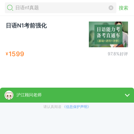
搜索
日语N1考前强化
1599
¥
97.8%好评