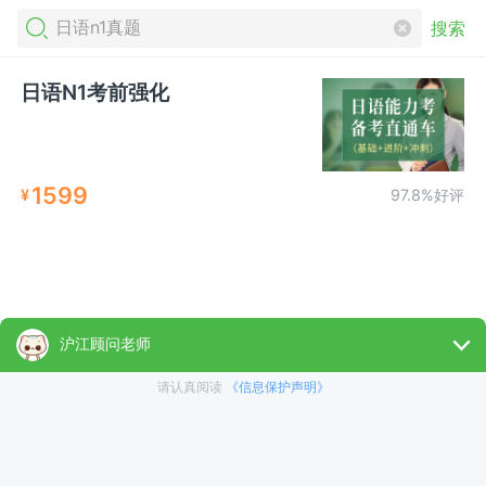
搜索
日语N1考前强化
1599
¥
97.8%好评