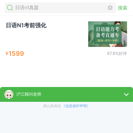
搜索
日语N1考前强化
1599
¥
97.8%好评