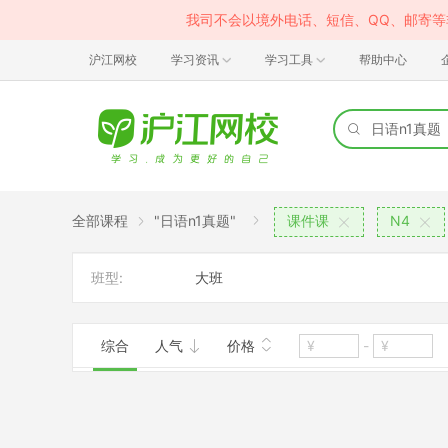
我司不会以境外电话、短信、QQ、邮寄
沪江网校
学习资讯
学习工具
帮助中心
全部课程
"日语n1真题"
课件课
N4
班型:
大班
综合
人气
价格
-