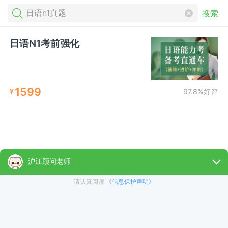
搜索
日语N1考前强化
1599
¥
97.8%好评