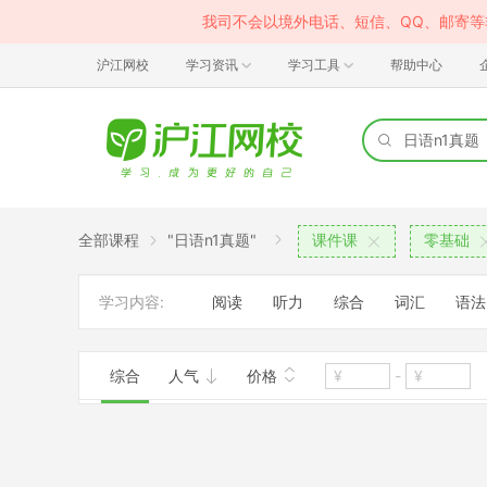
我司不会以境外电话、短信、QQ、邮寄
沪江网校
学习资讯
学习工具
帮助中心
全部课程
"日语n1真题"
课件课
零基础
学习内容:
阅读
听力
综合
词汇
语法
综合
人气
价格
-