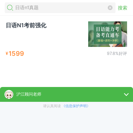
搜索
日语N1考前强化
1599
¥
97.8%好评