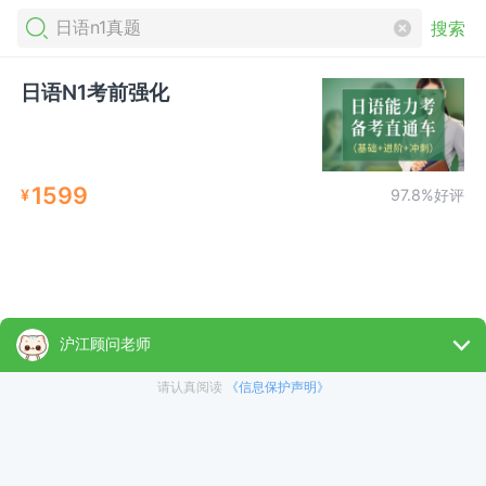
搜索
日语N1考前强化
1599
¥
97.8%好评