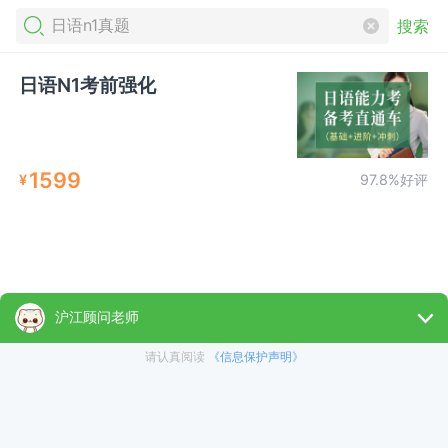
搜索
日语N1考前强化
1599
¥
97.8%好评