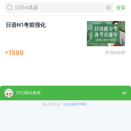
搜索
日语N1考前强化
1599
¥
97.8%好评