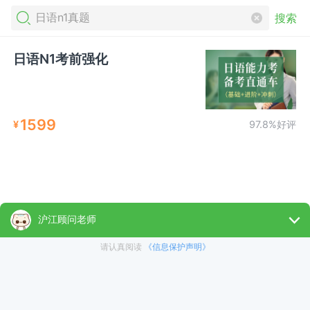
搜索
日语N1考前强化
1599
¥
97.8%好评