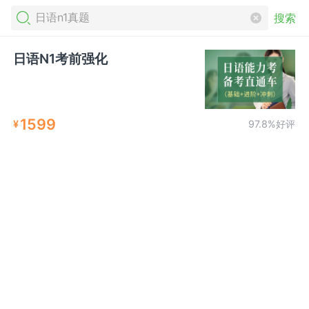
搜索
日语N1考前强化
1599
¥
97.8%好评