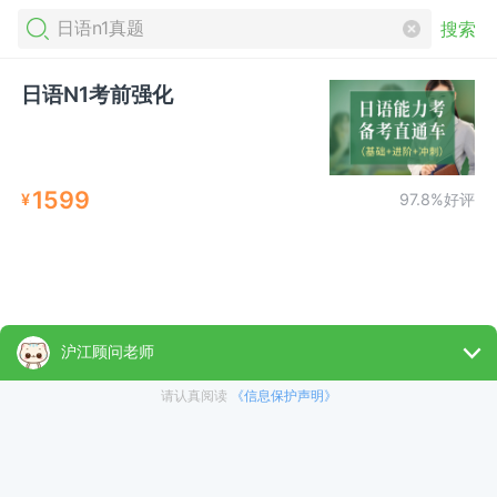
搜索
日语N1考前强化
1599
¥
97.8%好评