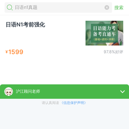
搜索
日语N1考前强化
1599
¥
97.8%好评