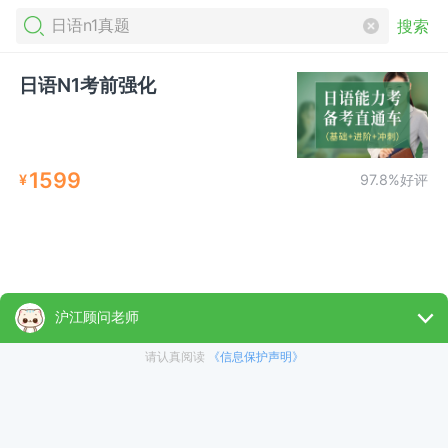
搜索
日语N1考前强化
1599
¥
97.8%好评