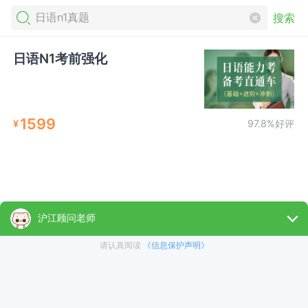
搜索
日语N1考前强化
1599
¥
97.8%好评