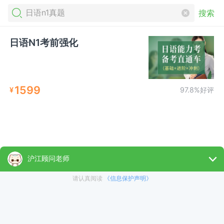
搜索
日语N1考前强化
1599
¥
97.8%好评