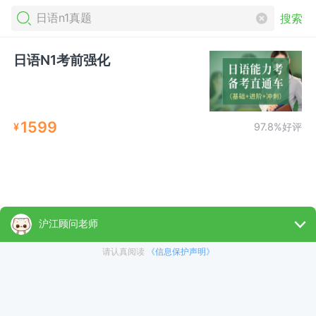
搜索
日语N1考前强化
1599
¥
97.8%好评