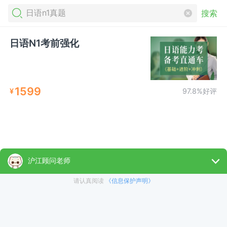
搜索
日语N1考前强化
1599
¥
97.8%好评