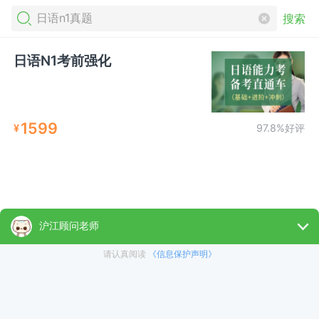
搜索
日语N1考前强化
1599
¥
97.8%好评