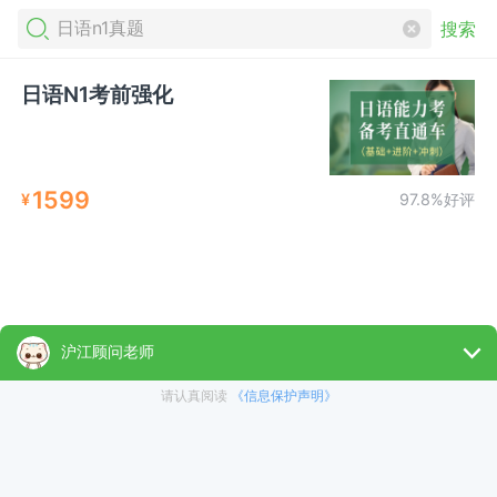
搜索
日语N1考前强化
1599
¥
97.8%好评