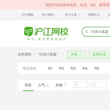
我司不会以境外电话、短信、QQ、邮寄
沪江网校
学习资讯
学习工具
帮助中心
全部课程
"日语n1真题"
大班
实用日语
考试目标:
N1
N2
N3
N4
N5
综合
人气
价格
-