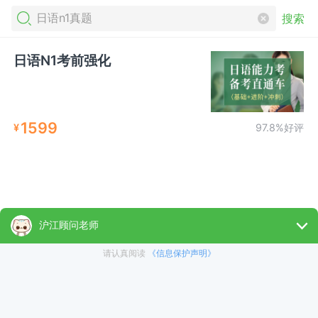
搜索
日语N1考前强化
1599
¥
97.8%好评