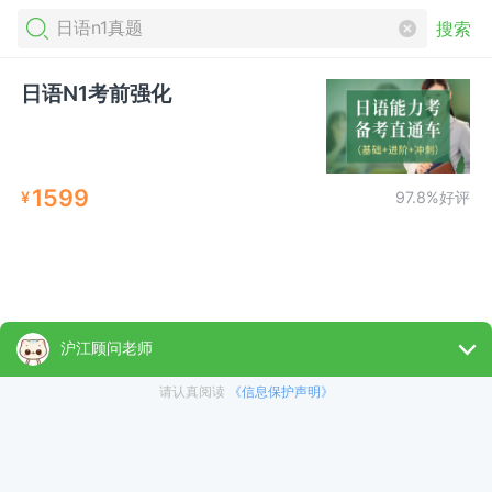
搜索
日语N1考前强化
1599
¥
97.8%好评