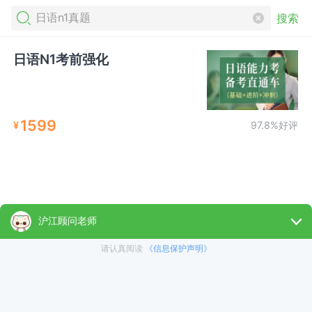
搜索
日语N1考前强化
1599
¥
97.8%好评