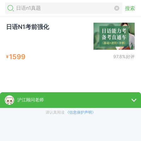
搜索
日语N1考前强化
1599
¥
97.8%好评