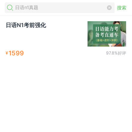
搜索
日语N1考前强化
1599
¥
97.8%好评