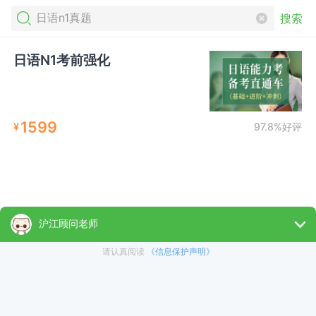
搜索
日语N1考前强化
1599
¥
97.8%好评