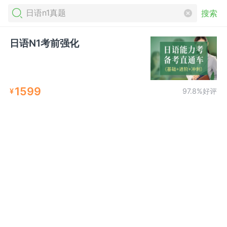
搜索
日语N1考前强化
1599
¥
97.8%好评