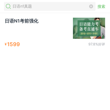
搜索
日语N1考前强化
1599
¥
97.8%好评