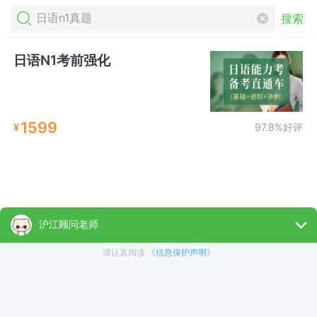
搜索
日语N1考前强化
1599
¥
97.8%好评