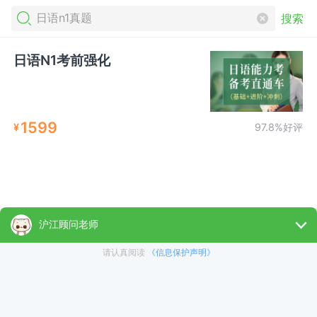
搜索
日语N1考前强化
1599
¥
97.8%好评