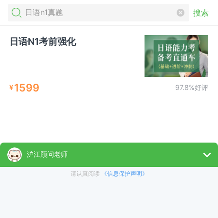
搜索
日语N1考前强化
1599
¥
97.8%好评