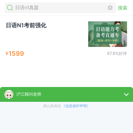
搜索
日语N1考前强化
1599
¥
97.8%好评