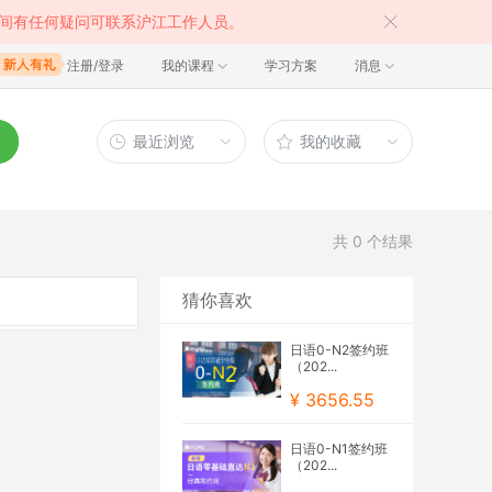
间有任何疑问可联系沪江工作人员。
注册/登录
我的课程
学习方案
消息
最近浏览
我的收藏
共
0
个结果
猜你喜欢
日语0-N2签约班
（202...
¥ 3656.55
日语0-N1签约班
（202...