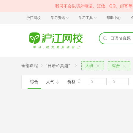
我司不会以境外电话、短信、QQ、邮寄
沪江网校
学习资讯
学习工具
帮助中心
全部课程
"日语n1真题"
大班
综合
综合
人气
价格
-