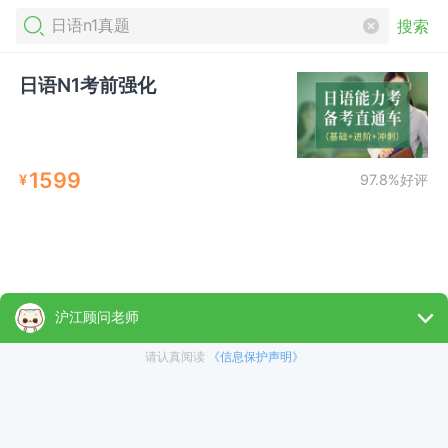
搜索
日语N1考前强化
1599
¥
97.8%好评