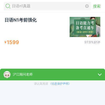
搜索
日语N1考前强化
1599
¥
97.8%好评