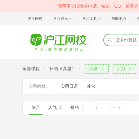
我司不会以境外电话、短信、QQ、邮寄
沪江网校
学习资讯
学习工具
帮助中心
全部课程
"日语n1真题"
大班
听力
使用教材:
实用日语
其它
综合
人气
价格
-